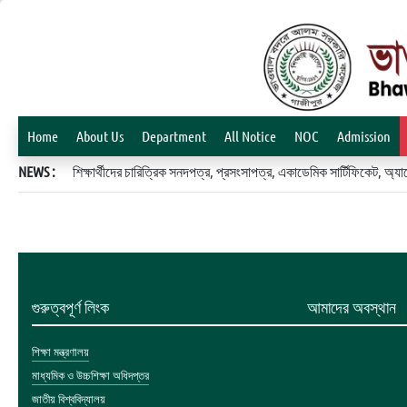
Home
About Us
Department
All Notice
NOC
Admission
NEWS :
শিক্ষার্থীদের চারিত্রিক সনদপত্র, প্রসংসাপত্র, একাডেমিক সার্টিফিকেট, 
গুরুত্বপূর্ণ লিংক
আমাদের অবস্থান
শিক্ষা মন্ত্রণালয়
মাধ্যমিক ও উচ্চশিক্ষা অধিদপ্তর
জাতীয় বিশ্ববিদ্যালয়