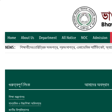
Home
About Us
Department
All Notice
NOC
Admission
NEWS :
শিক্ষার্থীদের চারিত্রিক সনদপত্র, প্রসংসাপত্র, একাডেমিক সার্টিফিকেট, 
গুরুত্বপূর্ণ লিংক
আমাদের অবস্থান
শিক্ষা মন্ত্রণালয়
মাধ্যমিক ও উচ্চশিক্ষা অধিদপ্তর
জাতীয় বিশ্ববিদ্যালয়