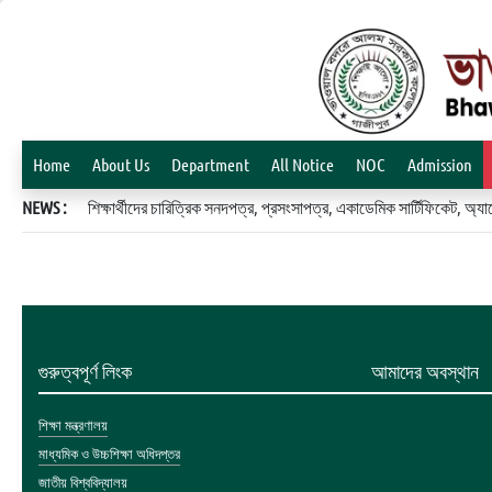
Home
About Us
Department
All Notice
NOC
Admission
NEWS :
শিক্ষার্থীদের চারিত্রিক সনদপত্র, প্রসংসাপত্র, একাডেমিক সার্টিফিকেট, 
গুরুত্বপূর্ণ লিংক
আমাদের অবস্থান
শিক্ষা মন্ত্রণালয়
মাধ্যমিক ও উচ্চশিক্ষা অধিদপ্তর
জাতীয় বিশ্ববিদ্যালয়