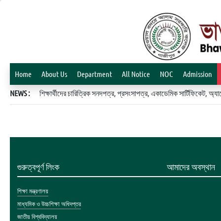
Home
About Us
Department
All Notice
NOC
Admission
NEWS :
শিক্ষার্থীদের চারিত্রিক সনদপত্র, প্রসংসাপত্র, একাডেমিক সার্টিফিকেট, 
গুরুত্বপূর্ণ লিংক
আমাদের অবস্থান
শিক্ষা মন্ত্রণালয়
মাধ্যমিক ও উচ্চশিক্ষা অধিদপ্তর
জাতীয় বিশ্ববিদ্যালয়