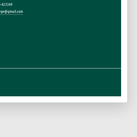
4-423349
lege@gmail.com