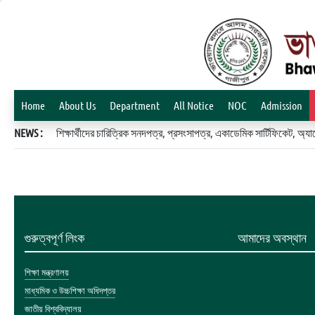
Home
About Us
Department
All Notice
NOC
Admission
NEWS :
শিক্ষার্থীদের চারিত্রিক সনদপত্র, প্রসংসাপত্র, একাডেমিক সার্টিফিকেট, 
গুরুত্বপূর্ণ লিংক
আমাদের অবস্থান
শিক্ষা মন্ত্রণালয়
মাধ্যমিক ও উচ্চশিক্ষা অধিদপ্তর
জাতীয় বিশ্ববিদ্যালয়