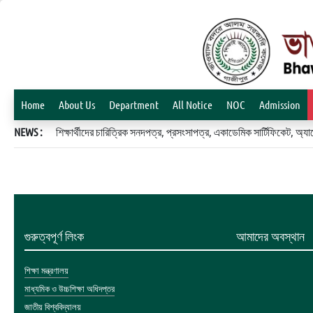
Home
About Us
Department
All Notice
NOC
Admission
NEWS :
শিক্ষার্থীদের চারিত্রিক সনদপত্র, প্রসংসাপত্র, একাডেমিক সার্টিফিকেট, 
গুরুত্বপূর্ণ লিংক
আমাদের অবস্থান
শিক্ষা মন্ত্রণালয়
মাধ্যমিক ও উচ্চশিক্ষা অধিদপ্তর
জাতীয় বিশ্ববিদ্যালয়