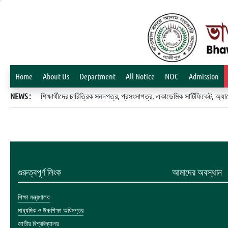
Home
About Us
Department
All Notice
NOC
Admission
NEWS :
শিক্ষার্থীদের চারিত্রিক সনদপত্র, প্রসংসাপত্র, একাডেমিক সার্টিফিকেট, 
গুরুত্বপূর্ণ লিংক
আমাদের অবস্থান
শিক্ষা মন্ত্রণালয়
মাধ্যমিক ও উচ্চশিক্ষা অধিদপ্তর
জাতীয় বিশ্ববিদ্যালয়