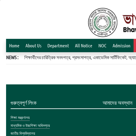
Home
About Us
Department
All Notice
NOC
Admission
NEWS :
শিক্ষার্থীদের চারিত্রিক সনদপত্র, প্রসংসাপত্র, একাডেমিক সার্টিফিকেট, 
গুরুত্বপূর্ণ লিংক
আমাদের অবস্থান
শিক্ষা মন্ত্রণালয়
মাধ্যমিক ও উচ্চশিক্ষা অধিদপ্তর
জাতীয় বিশ্ববিদ্যালয়