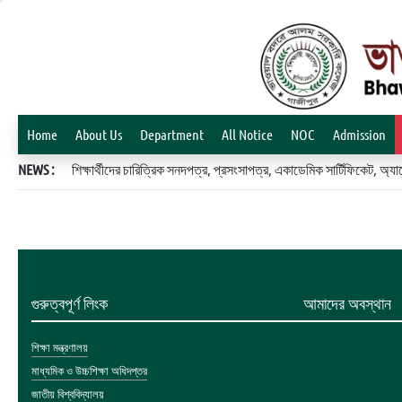
Home
About Us
Department
All Notice
NOC
Admission
NEWS :
শিক্ষার্থীদের চারিত্রিক সনদপত্র, প্রসংসাপত্র, একাডেমিক সার্টিফিকেট, 
গুরুত্বপূর্ণ লিংক
আমাদের অবস্থান
শিক্ষা মন্ত্রণালয়
মাধ্যমিক ও উচ্চশিক্ষা অধিদপ্তর
জাতীয় বিশ্ববিদ্যালয়