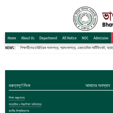
Home
About Us
Department
All Notice
NOC
Admission
NEWS :
শিক্ষার্থীদের চারিত্রিক সনদপত্র, প্রসংসাপত্র, একাডেমিক সার্টিফিকেট, 
গুরুত্বপূর্ণ লিংক
আমাদের অবস্থান
শিক্ষা মন্ত্রণালয়
মাধ্যমিক ও উচ্চশিক্ষা অধিদপ্তর
জাতীয় বিশ্ববিদ্যালয়