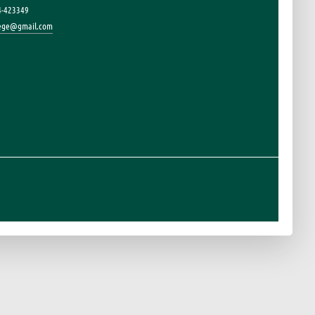
4-423349
lege@gmail.com