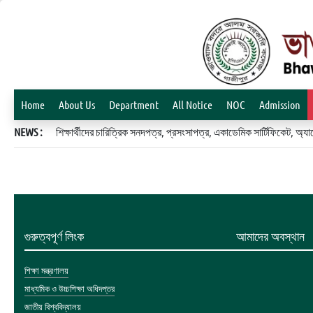
Home
About Us
Department
All Notice
NOC
Admission
NEWS :
শিক্ষার্থীদের চারিত্রিক সনদপত্র, প্রসংসাপত্র, একাডেমিক সার্টিফিকেট, 
গুরুত্বপূর্ণ লিংক
আমাদের অবস্থান
শিক্ষা মন্ত্রণালয়
মাধ্যমিক ও উচ্চশিক্ষা অধিদপ্তর
জাতীয় বিশ্ববিদ্যালয়