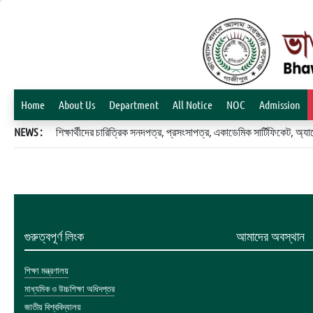
Home
About Us
Department
All Notice
NOC
Admission
NEWS :
শিক্ষার্থীদের চারিত্রিক সনদপত্র, প্রসংসাপত্র, একাডেমিক সার্টিফিকেট, 
গুরুত্বপূর্ণ লিংক
আমাদের অবস্থান
শিক্ষা মন্ত্রণালয়
মাধ্যমিক ও উচ্চশিক্ষা অধিদপ্তর
জাতীয় বিশ্ববিদ্যালয়