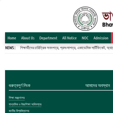
Home
About Us
Department
All Notice
NOC
Admission
NEWS :
শিক্ষার্থীদের চারিত্রিক সনদপত্র, প্রসংসাপত্র, একাডেমিক সার্টিফিকেট, 
গুরুত্বপূর্ণ লিংক
আমাদের অবস্থান
শিক্ষা মন্ত্রণালয়
মাধ্যমিক ও উচ্চশিক্ষা অধিদপ্তর
জাতীয় বিশ্ববিদ্যালয়