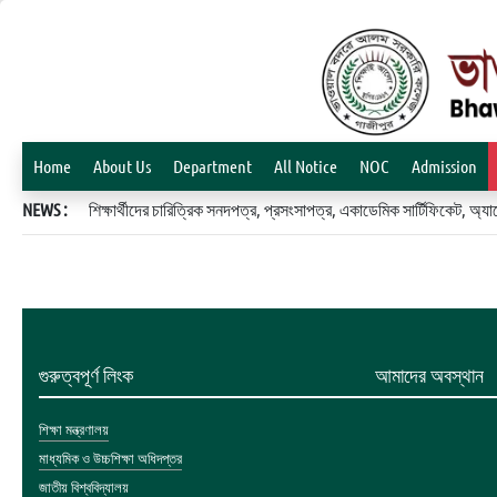
Home
About Us
Department
All Notice
NOC
Admission
NEWS :
শিক্ষার্থীদের চারিত্রিক সনদপত্র, প্রসংসাপত্র, একাডেমিক সার্টিফিকেট, 
গুরুত্বপূর্ণ লিংক
আমাদের অবস্থান
শিক্ষা মন্ত্রণালয়
মাধ্যমিক ও উচ্চশিক্ষা অধিদপ্তর
জাতীয় বিশ্ববিদ্যালয়