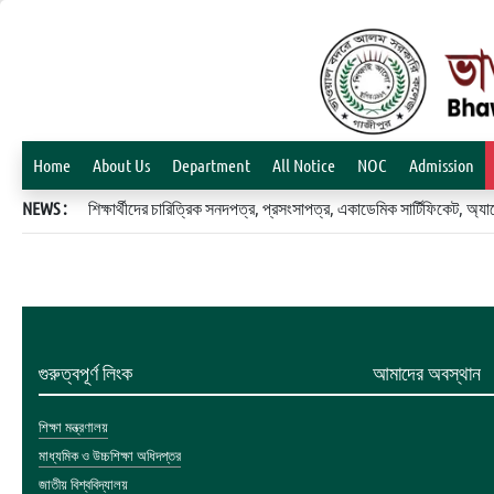
Home
About Us
Department
All Notice
NOC
Admission
NEWS :
শিক্ষার্থীদের চারিত্রিক সনদপত্র, প্রসংসাপত্র, একাডেমিক সার্টিফিকেট, 
গুরুত্বপূর্ণ লিংক
আমাদের অবস্থান
শিক্ষা মন্ত্রণালয়
মাধ্যমিক ও উচ্চশিক্ষা অধিদপ্তর
জাতীয় বিশ্ববিদ্যালয়