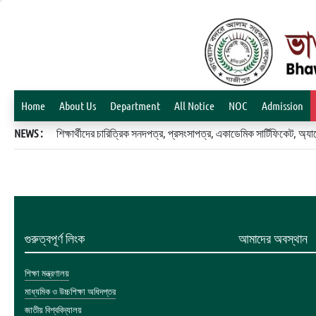
Home
About Us
Department
All Notice
NOC
Admission
NEWS :
শিক্ষার্থীদের চারিত্রিক সনদপত্র, প্রসংসাপত্র, একাডেমিক সার্টিফিকেট, 
গুরুত্বপূর্ণ লিংক
আমাদের অবস্থান
শিক্ষা মন্ত্রণালয়
মাধ্যমিক ও উচ্চশিক্ষা অধিদপ্তর
জাতীয় বিশ্ববিদ্যালয়