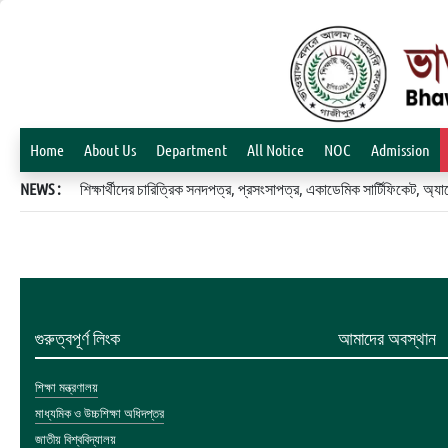
Home
About Us
Department
All Notice
NOC
Admission
NEWS :
শিক্ষার্থীদের চারিত্রিক সনদপত্র, প্রসংসাপত্র, একাডেমিক সার্টিফিকেট, 
গুরুত্বপূর্ণ লিংক
আমাদের অবস্থান
শিক্ষা মন্ত্রণালয়
মাধ্যমিক ও উচ্চশিক্ষা অধিদপ্তর
জাতীয় বিশ্ববিদ্যালয়