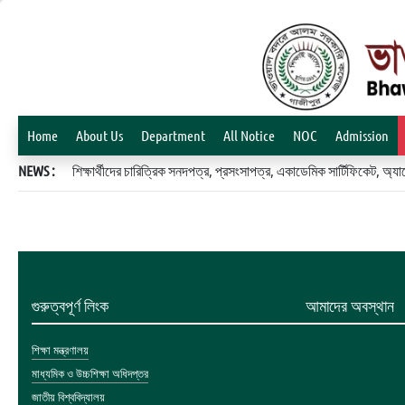
Home
About Us
Department
All Notice
NOC
Admission
NEWS :
শিক্ষার্থীদের চারিত্রিক সনদপত্র, প্রসংসাপত্র, একাডেমিক সার্টিফিকেট, 
গুরুত্বপূর্ণ লিংক
আমাদের অবস্থান
শিক্ষা মন্ত্রণালয়
মাধ্যমিক ও উচ্চশিক্ষা অধিদপ্তর
জাতীয় বিশ্ববিদ্যালয়