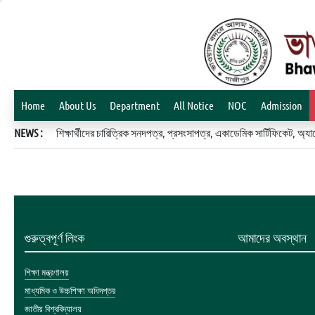
Home
About Us
Department
All Notice
NOC
Admission
NEWS :
শিক্ষার্থীদের চারিত্রিক সনদপত্র, প্রসংসাপত্র, একাডেমিক সার্টিফিকেট, 
গুরুত্বপূর্ণ লিংক
আমাদের অবস্থান
শিক্ষা মন্ত্রণালয়
মাধ্যমিক ও উচ্চশিক্ষা অধিদপ্তর
জাতীয় বিশ্ববিদ্যালয়