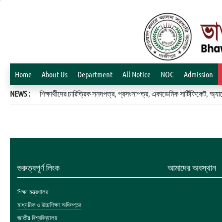
Home
About Us
Department
All Notice
NOC
Admission
NEWS :
শিক্ষার্থীদের চারিত্রিক সনদপত্র, প্রসংসাপত্র, একাডেমিক সার্টিফিকেট, 
গুরুত্বপূর্ণ লিংক
আমাদের অবস্থান
শিক্ষা মন্ত্রণালয়
মাধ্যমিক ও উচ্চশিক্ষা অধিদপ্তর
জাতীয় বিশ্ববিদ্যালয়