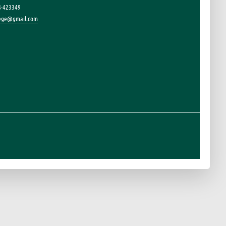
4-423349
lege@gmail.com