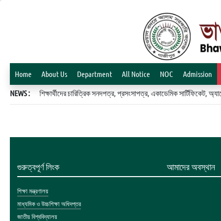
Home
About Us
Department
All Notice
NOC
Admission
NEWS :
শিক্ষার্থীদের চারিত্রিক সনদপত্র, প্রসংসাপত্র, একাডেমিক সার্টিফিকেট, 
গুরুত্বপূর্ণ লিংক
আমাদের অবস্থান
শিক্ষা মন্ত্রণালয়
মাধ্যমিক ও উচ্চশিক্ষা অধিদপ্তর
জাতীয় বিশ্ববিদ্যালয়