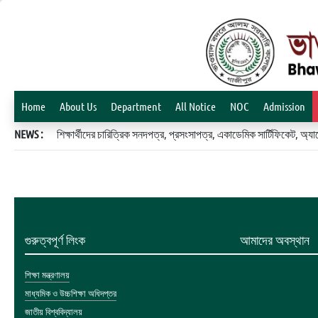
Home
About Us
Department
All Notice
NOC
Admission
NEWS :
শিক্ষার্থীদের চারিত্রিক সনদপত্র, প্রসংসাপত্র, একাডেমিক সার্টিফিকেট, 
গুরুত্বপূর্ণ লিংক
আমাদের অবস্থান
শিক্ষা মন্ত্রণালয়
মাধ্যমিক ও উচ্চশিক্ষা অধিদপ্তর
জাতীয় বিশ্ববিদ্যালয়