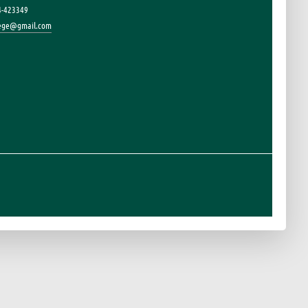
4-423349
lege@gmail.com