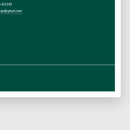
4-423349
lege@gmail.com