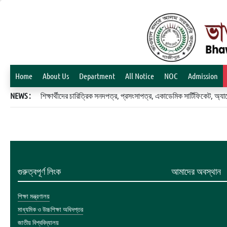
Home
About Us
Department
All Notice
NOC
Admission
NEWS :
শিক্ষার্থীদের চারিত্রিক সনদপত্র, প্রসংসাপত্র, একাডেমিক সার্টিফিকেট, 
গুরুত্বপূর্ণ লিংক
আমাদের অবস্থান
শিক্ষা মন্ত্রণালয়
মাধ্যমিক ও উচ্চশিক্ষা অধিদপ্তর
জাতীয় বিশ্ববিদ্যালয়