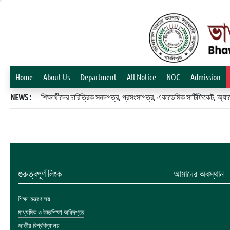
Home
About Us
Department
All Notice
NOC
Admission
NEWS :
শিক্ষার্থীদের চারিত্রিক সনদপত্র, প্রসংসাপত্র, একাডেমিক সার্টিফিকেট, 
গুরুত্বপূর্ণ লিংক
আমাদের অবস্থান
শিক্ষা মন্ত্রণালয়
মাধ্যমিক ও উচ্চশিক্ষা অধিদপ্তর
জাতীয় বিশ্ববিদ্যালয়