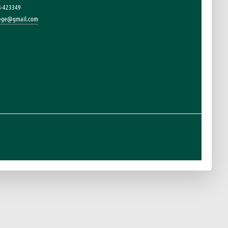
4-423349
lege@gmail.com