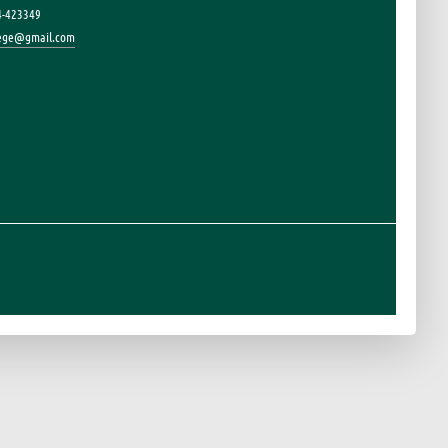
4-423349
lege@gmail.com