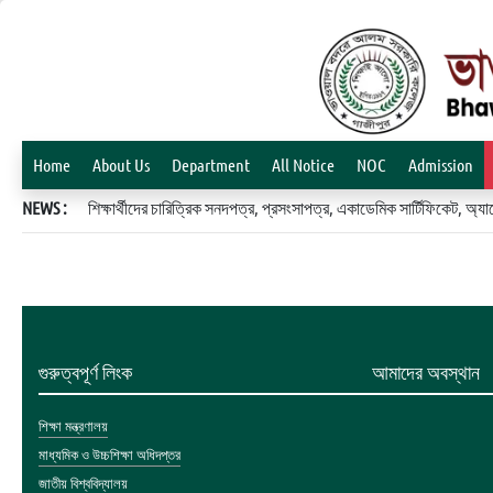
Home
About Us
Department
All Notice
NOC
Admission
NEWS :
শিক্ষার্থীদের চারিত্রিক সনদপত্র, প্রসংসাপত্র, একাডেমিক সার্টিফিকেট, 
গুরুত্বপূর্ণ লিংক
আমাদের অবস্থান
শিক্ষা মন্ত্রণালয়
মাধ্যমিক ও উচ্চশিক্ষা অধিদপ্তর
জাতীয় বিশ্ববিদ্যালয়