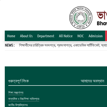
Home
About Us
Department
All Notice
NOC
Admission
NEWS :
শিক্ষার্থীদের চারিত্রিক সনদপত্র, প্রসংসাপত্র, একাডেমিক সার্টিফিকেট, 
গুরুত্বপূর্ণ লিংক
আমাদের অবস্থান
শিক্ষা মন্ত্রণালয়
মাধ্যমিক ও উচ্চশিক্ষা অধিদপ্তর
জাতীয় বিশ্ববিদ্যালয়