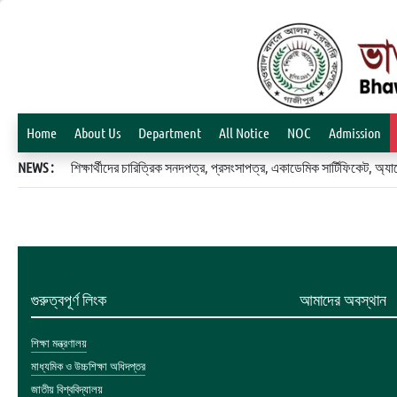
Home
About Us
Department
All Notice
NOC
Admission
NEWS :
শিক্ষার্থীদের চারিত্রিক সনদপত্র, প্রসংসাপত্র, একাডেমিক সার্টিফিকেট, 
গুরুত্বপূর্ণ লিংক
আমাদের অবস্থান
শিক্ষা মন্ত্রণালয়
মাধ্যমিক ও উচ্চশিক্ষা অধিদপ্তর
জাতীয় বিশ্ববিদ্যালয়