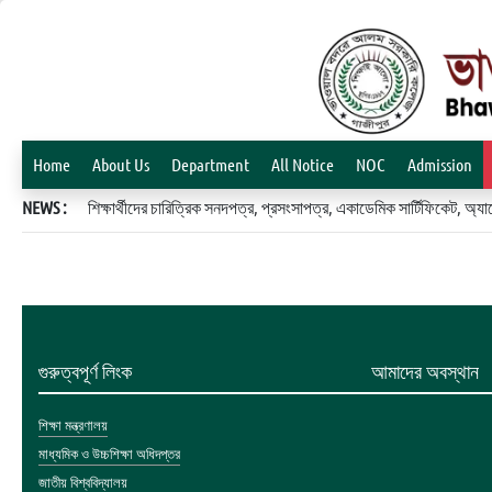
Home
About Us
Department
All Notice
NOC
Admission
NEWS :
শিক্ষার্থীদের চারিত্রিক সনদপত্র, প্রসংসাপত্র, একাডেমিক সার্টিফিকেট, 
গুরুত্বপূর্ণ লিংক
আমাদের অবস্থান
শিক্ষা মন্ত্রণালয়
মাধ্যমিক ও উচ্চশিক্ষা অধিদপ্তর
জাতীয় বিশ্ববিদ্যালয়