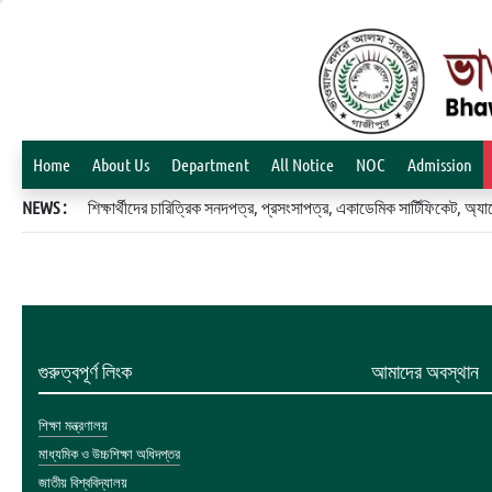
Home
About Us
Department
All Notice
NOC
Admission
NEWS :
শিক্ষার্থীদের চারিত্রিক সনদপত্র, প্রসংসাপত্র, একাডেমিক সার্টিফিকেট, 
গুরুত্বপূর্ণ লিংক
আমাদের অবস্থান
শিক্ষা মন্ত্রণালয়
মাধ্যমিক ও উচ্চশিক্ষা অধিদপ্তর
জাতীয় বিশ্ববিদ্যালয়