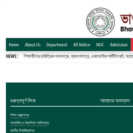
Home
About Us
Department
All Notice
NOC
Admission
NEWS :
শিক্ষার্থীদের চারিত্রিক সনদপত্র, প্রসংসাপত্র, একাডেমিক সার্টিফিকেট, 
গুরুত্বপূর্ণ লিংক
আমাদের অবস্থান
শিক্ষা মন্ত্রণালয়
মাধ্যমিক ও উচ্চশিক্ষা অধিদপ্তর
জাতীয় বিশ্ববিদ্যালয়