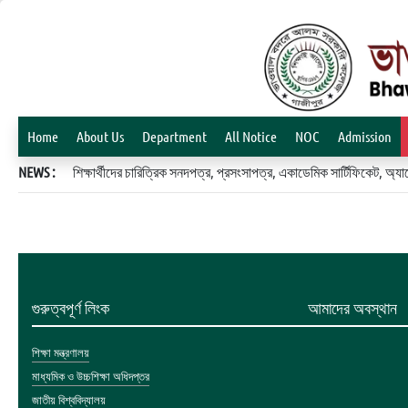
Home
About Us
Department
All Notice
NOC
Admission
NEWS :
শিক্ষার্থীদের চারিত্রিক সনদপত্র, প্রসংসাপত্র, একাডেমিক সার্টিফিকেট, 
গুরুত্বপূর্ণ লিংক
আমাদের অবস্থান
শিক্ষা মন্ত্রণালয়
মাধ্যমিক ও উচ্চশিক্ষা অধিদপ্তর
জাতীয় বিশ্ববিদ্যালয়