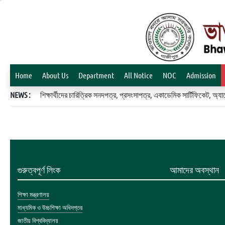
Home
About Us
Department
All Notice
NOC
Admission
NEWS :
শিক্ষার্থীদের চারিত্রিক সনদপত্র, প্রসংসাপত্র, একাডেমিক সার্টিফিকেট, 
গুরুত্বপূর্ণ লিংক
আমাদের অবস্থান
শিক্ষা মন্ত্রণালয়
মাধ্যমিক ও উচ্চশিক্ষা অধিদপ্তর
জাতীয় বিশ্ববিদ্যালয়