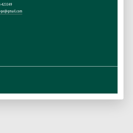
4-423349
lege@gmail.com