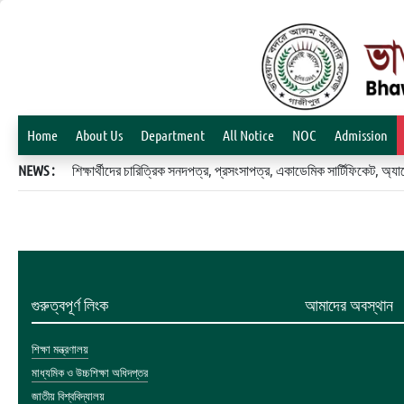
Home
About Us
Department
All Notice
NOC
Admission
NEWS :
শিক্ষার্থীদের চারিত্রিক সনদপত্র, প্রসংসাপত্র, একাডেমিক সার্টিফিকেট, 
গুরুত্বপূর্ণ লিংক
আমাদের অবস্থান
শিক্ষা মন্ত্রণালয়
মাধ্যমিক ও উচ্চশিক্ষা অধিদপ্তর
জাতীয় বিশ্ববিদ্যালয়