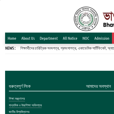
Home
About Us
Department
All Notice
NOC
Admission
NEWS :
শিক্ষার্থীদের চারিত্রিক সনদপত্র, প্রসংসাপত্র, একাডেমিক সার্টিফিকেট, 
গুরুত্বপূর্ণ লিংক
আমাদের অবস্থান
শিক্ষা মন্ত্রণালয়
মাধ্যমিক ও উচ্চশিক্ষা অধিদপ্তর
জাতীয় বিশ্ববিদ্যালয়