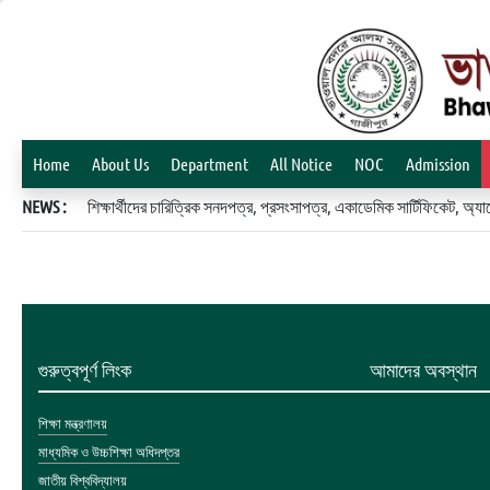
Home
About Us
Department
All Notice
NOC
Admission
NEWS :
শিক্ষার্থীদের চারিত্রিক সনদপত্র, প্রসংসাপত্র, একাডেমিক সার্টিফিকেট, 
গুরুত্বপূর্ণ লিংক
আমাদের অবস্থান
শিক্ষা মন্ত্রণালয়
মাধ্যমিক ও উচ্চশিক্ষা অধিদপ্তর
জাতীয় বিশ্ববিদ্যালয়