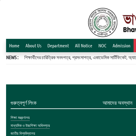
Home
About Us
Department
All Notice
NOC
Admission
NEWS :
শিক্ষার্থীদের চারিত্রিক সনদপত্র, প্রসংসাপত্র, একাডেমিক সার্টিফিকেট, 
গুরুত্বপূর্ণ লিংক
আমাদের অবস্থান
শিক্ষা মন্ত্রণালয়
মাধ্যমিক ও উচ্চশিক্ষা অধিদপ্তর
জাতীয় বিশ্ববিদ্যালয়