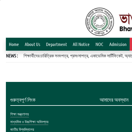
Home
About Us
Department
All Notice
NOC
Admission
NEWS :
শিক্ষার্থীদের চারিত্রিক সনদপত্র, প্রসংসাপত্র, একাডেমিক সার্টিফিকেট, 
গুরুত্বপূর্ণ লিংক
আমাদের অবস্থান
শিক্ষা মন্ত্রণালয়
মাধ্যমিক ও উচ্চশিক্ষা অধিদপ্তর
জাতীয় বিশ্ববিদ্যালয়