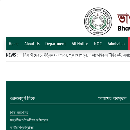
Home
About Us
Department
All Notice
NOC
Admission
NEWS :
শিক্ষার্থীদের চারিত্রিক সনদপত্র, প্রসংসাপত্র, একাডেমিক সার্টিফিকেট, 
গুরুত্বপূর্ণ লিংক
আমাদের অবস্থান
শিক্ষা মন্ত্রণালয়
মাধ্যমিক ও উচ্চশিক্ষা অধিদপ্তর
জাতীয় বিশ্ববিদ্যালয়