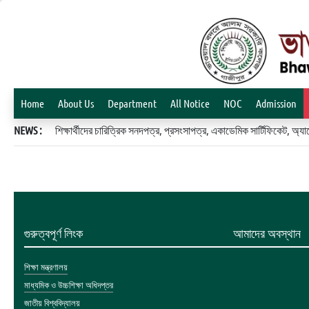
Home
About Us
Department
All Notice
NOC
Admission
NEWS :
শিক্ষার্থীদের চারিত্রিক সনদপত্র, প্রসংসাপত্র, একাডেমিক সার্টিফিকেট, 
গুরুত্বপূর্ণ লিংক
আমাদের অবস্থান
শিক্ষা মন্ত্রণালয়
মাধ্যমিক ও উচ্চশিক্ষা অধিদপ্তর
জাতীয় বিশ্ববিদ্যালয়