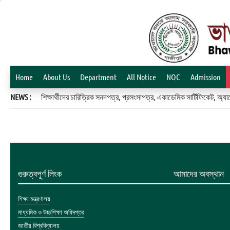
Home
About Us
Department
All Notice
NOC
Admission
NEWS :
শিক্ষার্থীদের চারিত্রিক সনদপত্র, প্রসংসাপত্র, একাডেমিক সার্টিফিকেট, 
গুরুত্বপূর্ণ লিংক
আমাদের অবস্থান
শিক্ষা মন্ত্রণালয়
মাধ্যমিক ও উচ্চশিক্ষা অধিদপ্তর
জাতীয় বিশ্ববিদ্যালয়