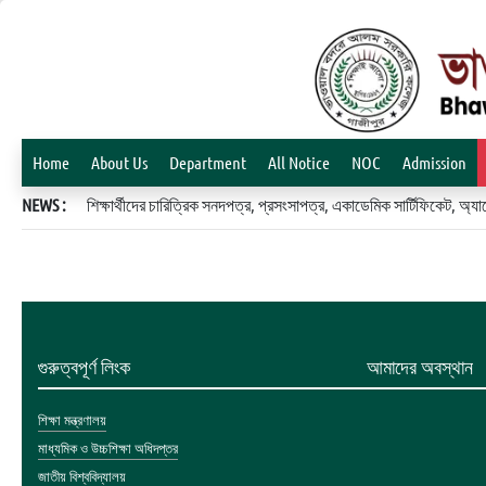
Home
About Us
Department
All Notice
NOC
Admission
NEWS :
শিক্ষার্থীদের চারিত্রিক সনদপত্র, প্রসংসাপত্র, একাডেমিক সার্টিফিকেট, 
গুরুত্বপূর্ণ লিংক
আমাদের অবস্থান
শিক্ষা মন্ত্রণালয়
মাধ্যমিক ও উচ্চশিক্ষা অধিদপ্তর
জাতীয় বিশ্ববিদ্যালয়