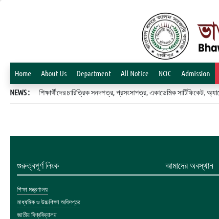
Home
About Us
Department
All Notice
NOC
Admission
NEWS :
শিক্ষার্থীদের চারিত্রিক সনদপত্র, প্রসংসাপত্র, একাডেমিক সার্টিফিকেট, 
গুরুত্বপূর্ণ লিংক
আমাদের অবস্থান
শিক্ষা মন্ত্রণালয়
মাধ্যমিক ও উচ্চশিক্ষা অধিদপ্তর
জাতীয় বিশ্ববিদ্যালয়